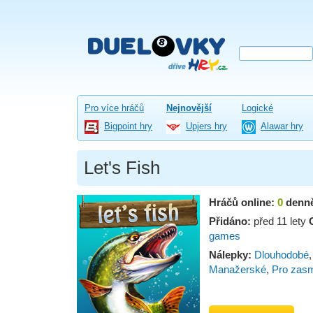
Pro více hráčů
Nejnovější
Logické
Bigpoint hry
Upjers hry
Alawar hry
Let's Fish
Hráčů online:
0
denn
Přidáno:
před 11 lety
games
Nálepky:
Dlouhodobé
Manažerské
,
Pro zas