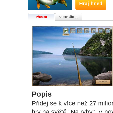
Hraj hned
Přehled
Komentáře (8)
Popis
Přidej se k více než 27 mili
hry na světě "Na ryby". V nov