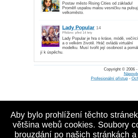
Postav město Rising Cities od základu!
Proměň uspalou malou vesničku na pulsuj
velkoměsto.
Lady Popular
14
Přidáno: před 14 lety
Lady Popular je hra o kráse, módě, večírc
a o velkém životě. Hráč ovládá virtuální
modelku. Musí tvořit její osobnost a pomá
jí k úspěchu.
Copyright © 2006 -
Nápově
Profesionální přístup
-
Och
Aby bylo prohlížení těchto stráne
většina webů cookies. Soubory c
brouzdání po našich stránkách a