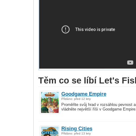
Těm co se líbí Let's Fish
Goodgame Empire
Přidáno: před 12 lety
Proměňte svůj hrad v rozsáhlou pevnost a
vládněte největší říši v Goodgame Empire
Rising Cities
Přidáno: před 13 lety