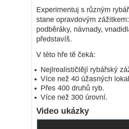
Experimentuj s různým rybář
stane opravdovým zážitkem: p
podběráky, návnady, vnadidla
představíš.
V této hře tě čeká:
Nejlrealističtějí rybářský zá
Více než 40 úžasných lokali
Přes 400 druhů ryb.
Více než 300 úrovní.
Video ukázky