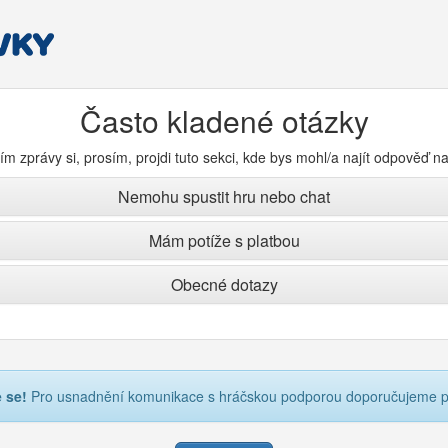
Často kladené otázky
m zprávy si, prosím, projdi tuto sekci, kde bys mohl/a najít odpověď n
Nemohu spustit hru nebo chat
Mám potíže s platbou
Obecné dotazy
e se!
Pro usnadnění komunikace s hráčskou podporou doporučujeme př