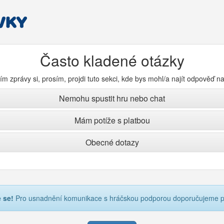
Často kladené otázky
m zprávy si, prosím, projdi tuto sekci, kde bys mohl/a najít odpověď n
Nemohu spustit hru nebo chat
Mám potíže s platbou
Obecné dotazy
e se!
Pro usnadnění komunikace s hráčskou podporou doporučujeme př