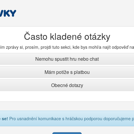
Často kladené otázky
m zprávy si, prosím, projdi tuto sekci, kde bys mohl/a najít odpověď n
Nemohu spustit hru nebo chat
Mám potíže s platbou
Obecné dotazy
e se!
Pro usnadnění komunikace s hráčskou podporou doporučujeme př