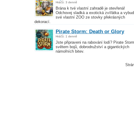
Hráčů: 3 denně
Brána k tvé vlastní zahradě je otevřená!
Odchovej sladká a exotická zvířátka a vybud
své vlastní ZOO ze stovky překrásných
dekorací.
Pirate Storm: Death or Glory
Hráčů: 1 denně
Jste připraveni na rabování lodí? Pirate Stor
světem bojů, dobrodružství a gigantických
námořních bitev.
Strá