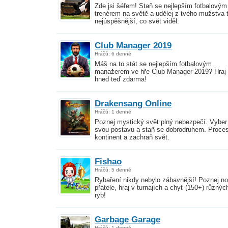
Zde jsi šéfem! Staň se nejlepším fotbalovým
trenérem na světě a udělej z tvého mužstva 
nejúspěšnější, co svět viděl.
Club Manager 2019
Hráčů: 6 denně
Máš na to stát se nejlepším fotbalovým
manažerem ve hře Club Manager 2019? Hraj
hned teď zdarma!
Drakensang Online
Hráčů: 1 denně
Poznej mystický svět plný nebezpečí. Vyber 
svou postavu a staň se dobrodruhem. Proces
kontinent a zachraň svět.
Fishao
Hráčů: 5 denně
Rybaření nikdy nebylo zábavnější! Poznej n
přátele, hraj v turnajích a chyť (150+) různýc
ryb!
Garbage Garage
Hráčů: 1 denně