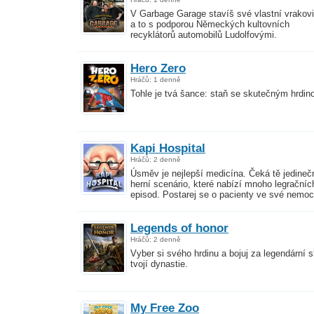
V Garbage Garage stavíš své vlastní vrakovi
a to s podporou Německých kultovních
recyklátorů automobilů Ludolfovými.
Hero Zero
Hráčů: 1 denně
Tohle je tvá šance: staň se skutečným hrdin
Kapi Hospital
Hráčů: 2 denně
Úsměv je nejlepší medicína. Čeká tě jedineč
herní scenário, které nabízí mnoho legračníc
episod. Postarej se o pacienty ve své nemoc
Legends of honor
Hráčů: 2 denně
Vyber si svého hrdinu a bojuj za legendární s
tvojí dynastie.
My Free Zoo