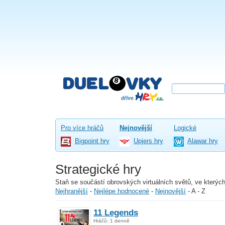
Pro více hráčů
Nejnovější
Logické
Bigpoint hry
Upjers hry
Alawar hry
Strategické hry
Staň se součástí obrovských virtuálních světů, ve kterých
Nejhranější
-
Nejlépe hodnocené
-
Nejnovější
-
A - Z
11 Legends
Hráčů: 1 denně