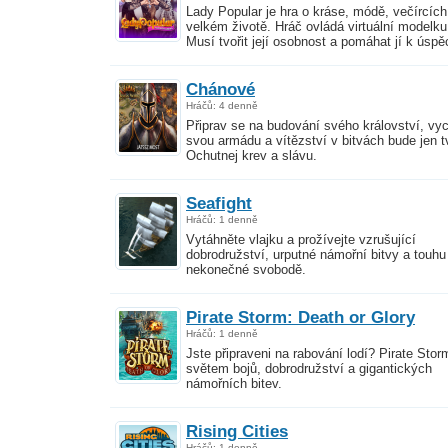
Lady Popular je hra o kráse, módě, večírcích
velkém životě. Hráč ovládá virtuální modelku
Musí tvořit její osobnost a pomáhat jí k úspě
Chánové
Hráčů: 4 denně
Připrav se na budování svého království, vy
svou armádu a vítězství v bitvách bude jen t
Ochutnej krev a slávu.
Seafight
Hráčů: 1 denně
Vytáhněte vlajku a prožívejte vzrušující
dobrodružství, urputné námořní bitvy a touhu
nekonečné svobodě.
Pirate Storm: Death or Glory
Hráčů: 1 denně
Jste připraveni na rabování lodí? Pirate Stor
světem bojů, dobrodružství a gigantických
námořních bitev.
Rising Cities
Hráčů: 1 denně