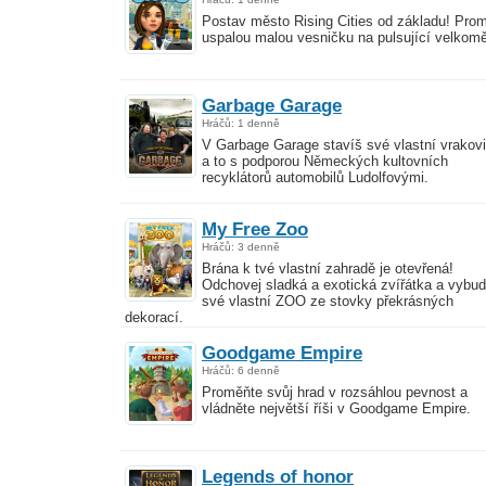
Postav město Rising Cities od základu! Pro
uspalou malou vesničku na pulsující velkomě
Garbage Garage
Hráčů: 1 denně
V Garbage Garage stavíš své vlastní vrakovi
a to s podporou Německých kultovních
recyklátorů automobilů Ludolfovými.
My Free Zoo
Hráčů: 3 denně
Brána k tvé vlastní zahradě je otevřená!
Odchovej sladká a exotická zvířátka a vybud
své vlastní ZOO ze stovky překrásných
dekorací.
Goodgame Empire
Hráčů: 6 denně
Proměňte svůj hrad v rozsáhlou pevnost a
vládněte největší říši v Goodgame Empire.
Legends of honor