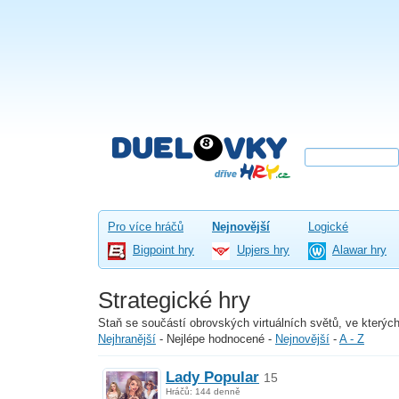
Pro více hráčů
Nejnovější
Logické
Bigpoint hry
Upjers hry
Alawar hry
Strategické hry
Staň se součástí obrovských virtuálních světů, ve kterých
Nejhranější
-
Nejlépe hodnocené
-
Nejnovější
-
A - Z
Lady Popular
15
Hráčů: 144 denně