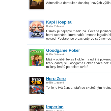
Adrenalin a destrukce dosahují nových výšin
Kapi Hospital
Hráčů: 2 denně
Úsměv je nejlepší medicína. Čeká tě jedineč
herní scenário, které nabízí mnoho legračníc
episod. Postarej se o pacienty ve své nemoc
Goodgame Poker
Hráčů: 5 denně
Máš v oblibě Texas Hold'em a udržíš pokero
tvář? Zahraj si Goodgame Poker s více než 
miliony hráčů po celém světě.
Hero Zero
Hráčů: 1 denně
Tohle je tvá šance: staň se skutečným hrdin
Imperian
Hráčů: 1 denně