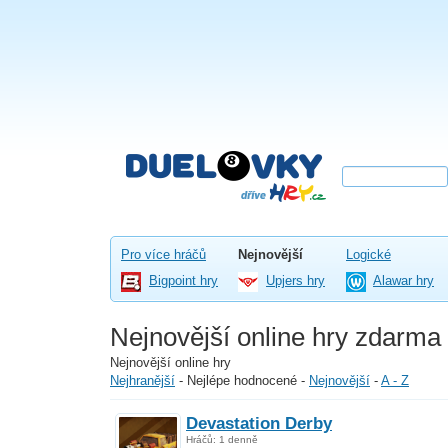
Pro více hráčů
Nejnovější
Logické
Bigpoint hry
Upjers hry
Alawar hry
Nejnovější online hry zdarma
Nejnovější online hry
Nejhranější
-
Nejlépe hodnocené
-
Nejnovější
-
A - Z
Devastation Derby
Hráčů: 1 denně