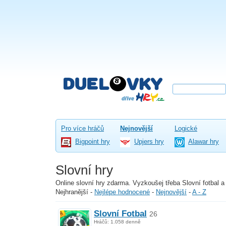
Pro více hráčů
Nejnovější
Logické
Bigpoint hry
Upjers hry
Alawar hry
Slovní hry
Online slovní hry zdarma. Vyzkoušej třeba Slovní fotbal a 
Nejhranější
-
Nejlépe hodnocené
-
Nejnovější
-
A - Z
Slovní Fotbal
26
Hráčů: 1.058 denně