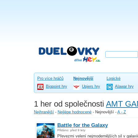
Pro více hráčů
Nejnovější
Logické
Bigpoint hry
Upjers hry
Alawar hry
1 her od společnosti
AMT GA
Nejhranější
-
Nejlépe hodnocené
-
Nejnovější
-
A - Z
Battle for the Galaxy
Přidáno: před 9 lety
Převezmi velení nejmodernějších sil v galaxii