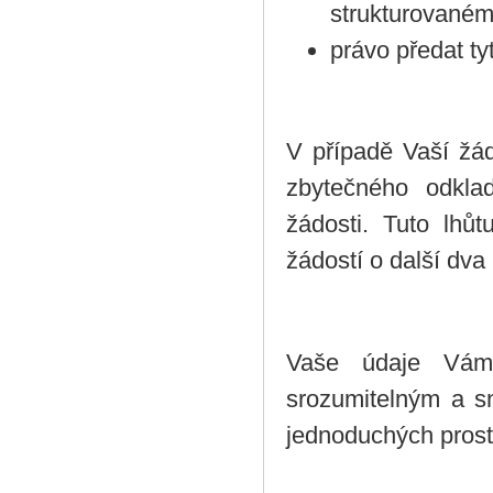
strukturovaném
právo předat ty
V případě Vaší žá
zbytečného odkla
žádosti. Tuto lhů
žádostí o další dva
Vaše údaje Vám 
srozumitelným a s
jednoduchých prost