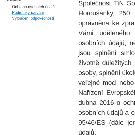
Společnost TiN Sof
Ochrana osobních údajů
Horoušánky, 250 
Podmínky užívání
Vyloučení odpovědnosti
oprávněna ke zpra
Vámi uděleného 
osobních údajů, ne
jsou splnění smlo
životně důležitých
osoby, splnění úko
veřejné moci nebo 
Nařízení Evropské
dubna 2016 o ochr
osobních údajů a o
95/46/ES (dále j
údajů.