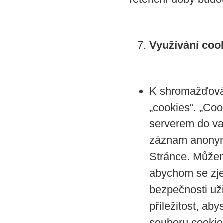
Využívání coo
K shromažďován
„cookies“. „Co
serverem do v
záznam anonym
Stránce. Můžem
abychom se zjed
bezpečnosti už
příležitost, aby
souboru cookie