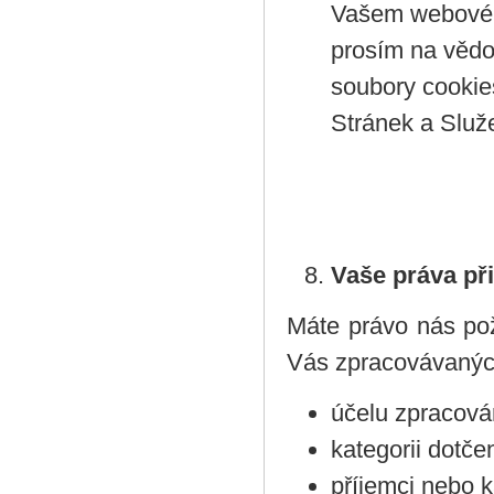
Vašem webovém 
prosím na vědo
soubory cookies
Stránek a Služ
Vaše práva př
Máte právo nás pož
Vás zpracovávaných
účelu zpracová
kategorii dotč
příjemci nebo k