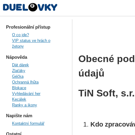
Profesionální přístup
O co jde?
VIP status ve hrách o
žetony
Obecné pod
Nápověda
Dát dárek
údajů
Zlaťáky
Géčka
Ochranná lhůta
Blokace
TiN Soft, s.r
Vyhledávání her
Kecálek
Ranky a ikony
Napište nám
Kdo zpracováv
Kontaktní formulář
Ostatní