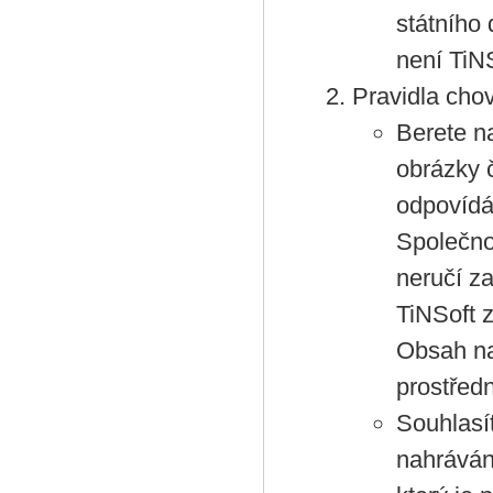
státního
není TiN
Pravidla cho
Berete n
obrázky č
odpovídá
Společno
neručí za
TiNSoft 
Obsah na
prostředn
Souhlasí
nahráván