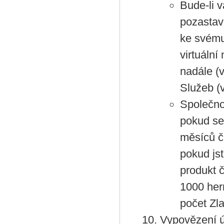
Bude-li 
pozastav
ke svému
virtuální
nadále (
Služeb (
Společnos
pokud se 
měsíců č
pokud jst
produkt 
1000 her
počet Zl
Vypovězení ú