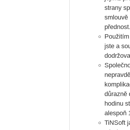
strany s
smlouvě 
přednost
Použitím 
jste a s
dodržova
Společno
nepravdě
komplika
důrazně 
hodinu s
alespoň 
TiNSoft 