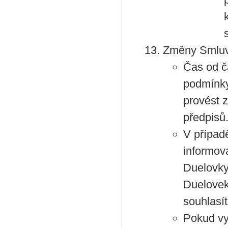
Změny Smluv
Čas od č
podmínky
provést 
předpisů
V přípa
informov
Duelovky
Duelovek
souhlasít
Pokud vy