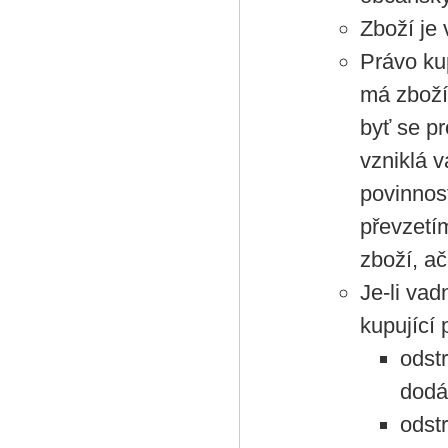
Zboží je 
Právo ku
má zboží
byť se pr
vzniklá 
povinnos
převzetí
zboží, ač
Je‑li va
kupující 
odst
dodá
odst