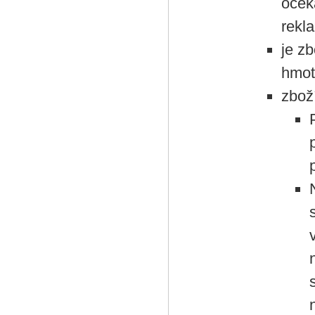
oček
rekl
je z
hmot
zbož