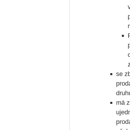
se zb
prod
druh
má zb
ujedn
prod