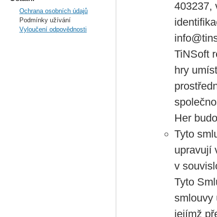
403237, 
Ochrana osobních údajů
identifik
Podmínky užívání
Vyloučení odpovědnosti
info@tins
TiNSoft r
hry umíst
prostředn
společnos
Her budo
Tyto sml
upravují
v souvisl
Tyto Sml
smlouvy 
jejímž p