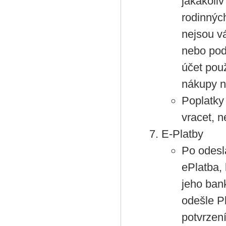
jakákoliv
rodinnýc
nejsou v
nebo pod
účet použ
nákupy n
Poplatky 
vracet, n
E-Platby
Po odesl
ePlatba,
jeho bank
odešle Pl
potvrzen