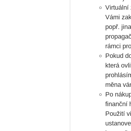
Virtuáln
Vámi zak
popř. ji
propagač
rámci pr
Pokud do
která ovl
prohlásím
měna vám
Po nákup
finanční 
Použití v
ustanove