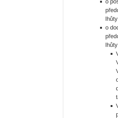
o po
před
lhůt
o do
před
lhůt