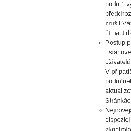
bodu 1 v
předchoz
zrušit V
čtrnácti
Postup p
ustanoven
uživatelů
V případ
podmínek
aktualiz
Stránkác
Nejnověj
dispozic
zkontrol