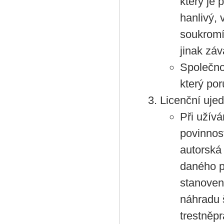
který je 
hanlivý, 
soukromí 
jinak zá
Společno
který po
Licenční uje
Při užívá
povinnos
autorská
daného p
stanoven
náhradu 
trestněpr