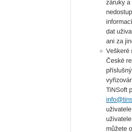
záruky a
nedostup
informací
dat uživ
ani za ji
Veškeré 
České re
příslušn
vyřizován
TiNSoft p
info@tin
uživatel
uživatele
můžete o