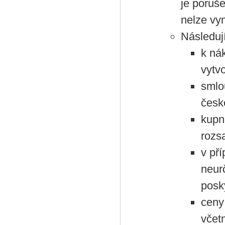
je poruš
nelze vy
Následují
k ná
vytvo
smlo
česk
kupn
rozs
v př
neur
posky
ceny
včet