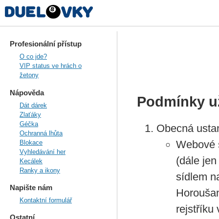
Profesionální přístup
O co jde?
VIP status ve hrách o
žetony
Nápověda
Podmínky u
Dát dárek
Zlaťáky
Géčka
Obecná usta
Ochranná lhůta
Webové s
Blokace
Vyhledávání her
(dále jen
Kecálek
Ranky a ikony
sídlem n
Napište nám
Horoušan
Kontaktní formulář
rejstřík
Ostatní