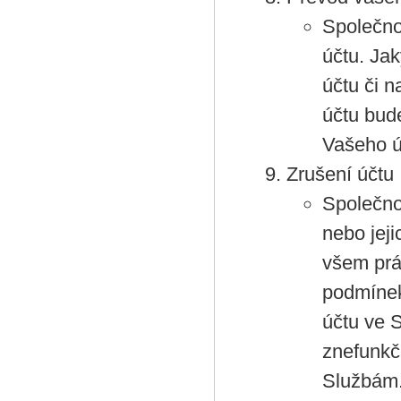
Společno
účtu. Jak
účtu či 
účtu bud
Vašeho ú
Zrušení účtu
Společno
nebo jeji
všem prá
podmínek 
účtu ve 
znefunkč
Službám