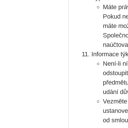
Máte prá
Pokud ne
máte mož
Společnos
naúčtova
Informace týk
Není-li 
odstoupi
předmětu
udání dů
Vezměte 
ustanove
od smlou