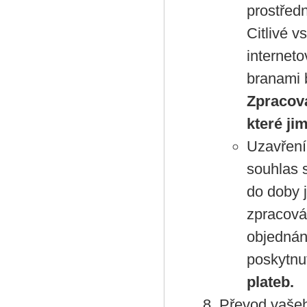
prostřed
Citlivé v
internet
branami b
Zpracova
které ji
Uzavření
souhlas 
do doby 
zpracován
objednán
poskytnu
plateb.
Převod vašeh