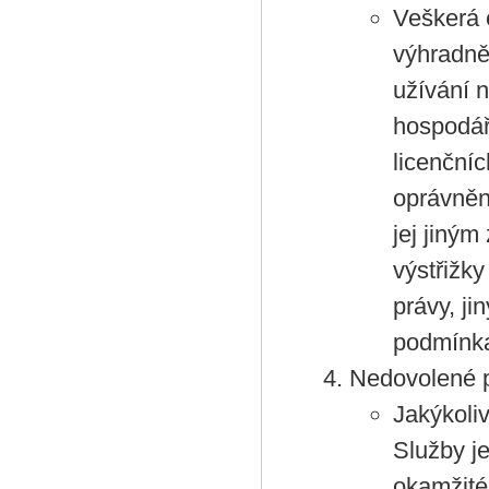
Veškerá e
výhradně
užívání 
hospodář
licenční
oprávněn
jej jiným
výstřižky
právy, ji
podmínka
Nedovolené p
Jakýkoli
Služby j
okamžité