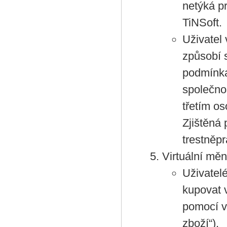
netýká p
TiNSoft.
Uživatel 
způsobí 
podmínka
společno
třetím os
Zjištěná 
trestněpr
Virtuální mě
Uživatel
kupovat v
pomocí vi
zboží“).