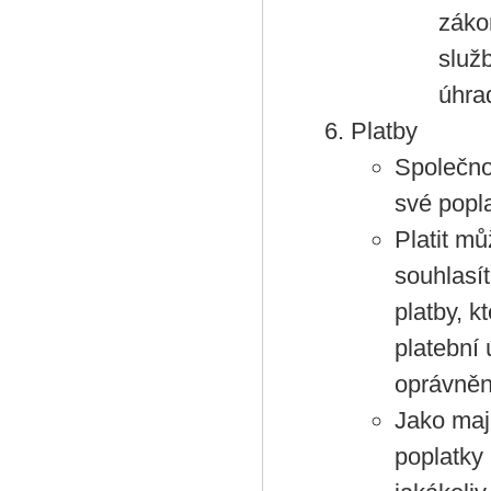
záko
služ
úhra
Platby
Společno
své popl
Platit m
souhlasí
platby, k
platební 
oprávněn
Jako maj
poplatky 