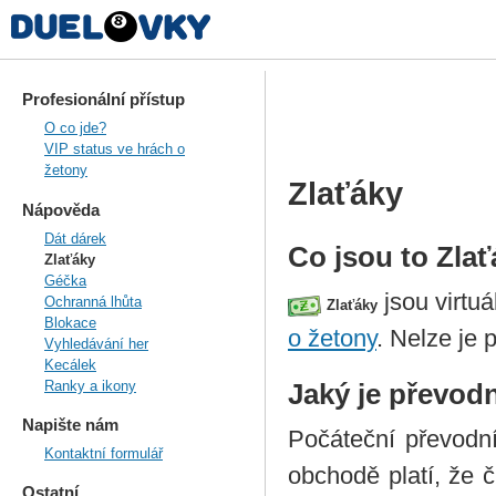
Profesionální přístup
O co jde?
VIP status ve hrách o
žetony
Zlaťáky
Nápověda
Dát dárek
Co jsou to Zla
Zlaťáky
Géčka
jsou virtu
Ochranná lhůta
Zlaťáky
Blokace
o žetony
. Nelze je 
Vyhledávání her
Kecálek
Ranky a ikony
Jaký je převod
Napište nám
Počáteční převodn
Kontaktní formulář
obchodě platí, že 
Ostatní