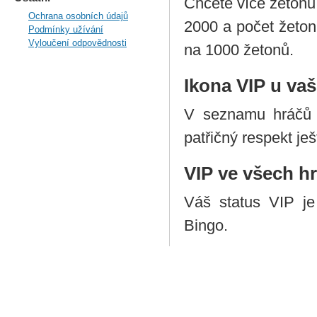
Chcete více žetonů
Ochrana osobních údajů
2000 a počet žetonů
Podmínky užívání
Vyloučení odpovědnosti
na 1000 žetonů.
Ikona VIP u va
V seznamu hráčů 
patřičný respekt je
VIP ve všech h
Váš status VIP je
Bingo.