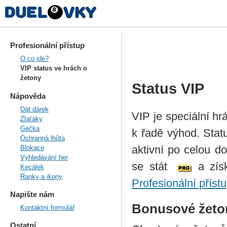
Profesionální přístup
O co jde?
VIP status ve hrách o
žetony
Status VIP
Nápověda
Dát dárek
VIP je speciální hr
Zlaťáky
Géčka
k řadě výhod. Stat
Ochranná lhůta
aktivní po celou d
Blokace
Vyhledávání her
se stát
a získ
Kecálek
Ranky a ikony
Profesionální příst
Napište nám
Bonusové žeto
Kontaktní formulář
Ostatní