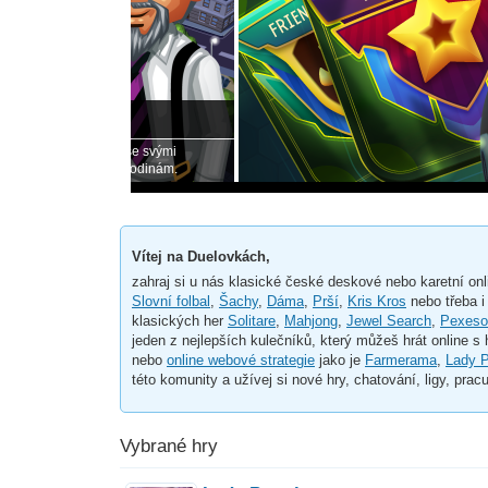
Nový slo
duj se svými
Hra, která tě 
ním rodinám.
komunitě hráčů
Vítej na Duelovkách,
zahraj si u nás klasické české deskové nebo karetní onl
Slovní folbal
,
Šachy
,
Dáma
,
Prší
,
Kris Kros
nebo třeba 
klasických her
Solitare
,
Mahjong
,
Jewel Search
,
Pexeso
jeden z nejlepších kulečníků, který můžeš hrát online s
nebo
online webové strategie
jako je
Farmerama
,
Lady P
této komunity a užívej si nové hry, chatování, ligy, pr
Vybrané hry