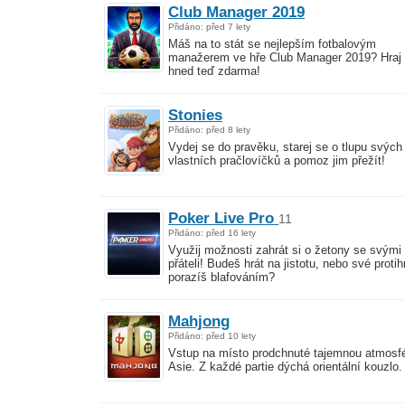
Club Manager 2019
Přidáno: před 7 lety
Máš na to stát se nejlepším fotbalovým
manažerem ve hře Club Manager 2019? Hraj
hned teď zdarma!
Stonies
Přidáno: před 8 lety
Vydej se do pravěku, starej se o tlupu svých
vlastních pračlovíčků a pomoz jim přežít!
Poker Live Pro
11
Přidáno: před 16 lety
Využij možnosti zahrát si o žetony se svými
přáteli! Budeš hrát na jistotu, nebo své proti
porazíš blafováním?
Mahjong
Přidáno: před 10 lety
Vstup na místo prodchnuté tajemnou atmosf
Asie. Z každé partie dýchá orientální kouzlo.