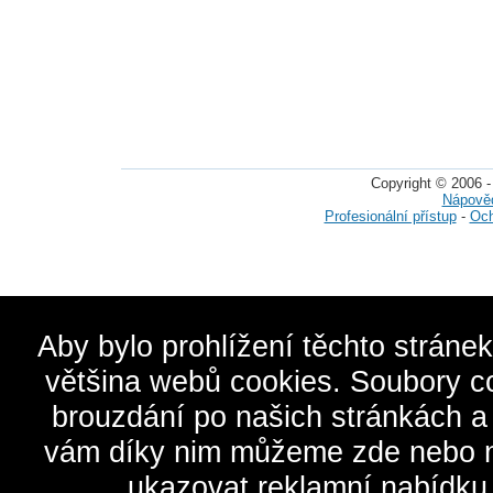
Copyright © 2006 -
Nápově
Profesionální přístup
-
Och
Aby bylo prohlížení těchto stráne
většina webů cookies. Soubory c
brouzdání po našich stránkách a
vám díky nim můžeme zde nebo na 
ukazovat reklamní nabídku,