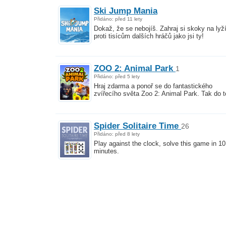
Ski Jump Mania
Přidáno: před 11 lety
Dokaž, že se nebojíš. Zahraj si skoky na lyž
proti tisícům dalších hráčů jako jsi ty!
ZOO 2: Animal Park
1
Přidáno: před 5 lety
Hraj zdarma a ponoř se do fantastického
zvířecího světa Zoo 2: Animal Park. Tak do t
Spider Solitaire Time
26
Přidáno: před 8 lety
Play against the clock, solve this game in 10
minutes.