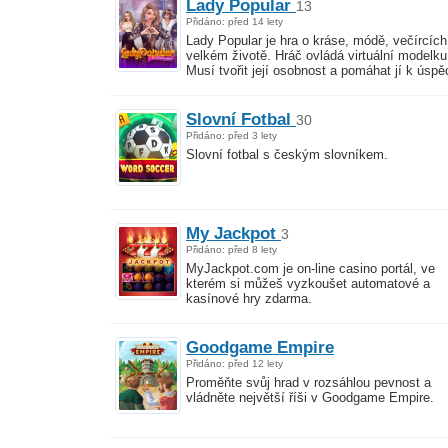
Lady Popular
13
Přidáno: před 14 lety
Lady Popular je hra o kráse, módě, večírcích
velkém životě. Hráč ovládá virtuální modelku
Musí tvořit její osobnost a pomáhat jí k úspě
Slovní Fotbal
30
Přidáno: před 3 lety
Slovní fotbal s českým slovníkem.
My Jackpot
3
Přidáno: před 8 lety
MyJackpot.com je on-line casino portál, ve
kterém si můžeš vyzkoušet automatové a
kasínové hry zdarma.
Goodgame Empire
Přidáno: před 12 lety
Proměňte svůj hrad v rozsáhlou pevnost a
vládněte největší říši v Goodgame Empire.