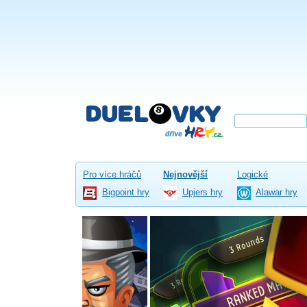
Pro více hráčů
Nejnovější
Logické
Bigpoint hry
Upjers hry
Alawar hry