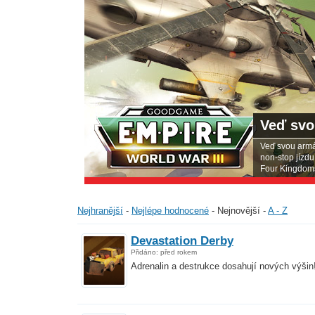
Veď svo
Veď svou armád
non-stop jízdu 
Four Kingdoms
Nejhranější
-
Nejlépe hodnocené
-
Nejnovější
-
A - Z
Devastation Derby
Přidáno: před rokem
Adrenalin a destrukce dosahují nových výšin