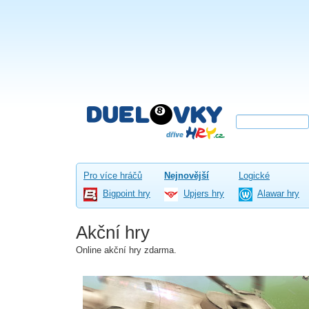
Pro více hráčů
Nejnovější
Logické
Bigpoint hry
Upjers hry
Alawar hry
Akční hry
Online akční hry zdarma.