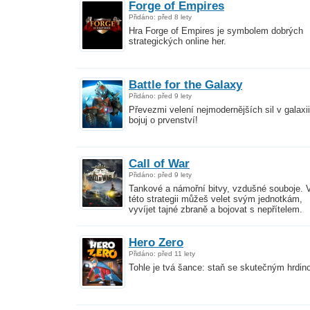
Forge of Empires
Přidáno: před 8 lety
Hra Forge of Empires je symbolem dobrých
strategických online her.
Battle for the Galaxy
Přidáno: před 9 lety
Převezmi velení nejmodernějších sil v galaxii
bojuj o prvenství!
Call of War
Přidáno: před 9 lety
Tankové a námořní bitvy, vzdušné souboje. 
této strategii můžeš velet svým jednotkám,
vyvíjet tajné zbraně a bojovat s nepřítelem.
Hero Zero
Přidáno: před 11 lety
Tohle je tvá šance: staň se skutečným hrdin