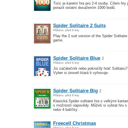
Tisíc je karetní hra pro 2-4 osoby. Cílem hry 
porazit ostatní dosažením 1000 bodů.
Spider Solitaire 2 Suits
Přidáno: před 8 lety
Play the 2 suit version of the Spider Solitaire
game.
Spider Solitaire Blue
2
Přidáno: před 8 lety
Jsi začátečník nebo pokročilý hráč Solitairu?
Vyber si úroveň ktará ti vyhovuje.
Spider Solitaire Big
2
Přidáno: před 8 lety
Klasická Spider solitaire hra s velkými karta
s možností nápovědy. Můžeš si vybrat hru s 
nebo 4 balíčky.
Freecell Christmas
Přidáno: před 8 lety