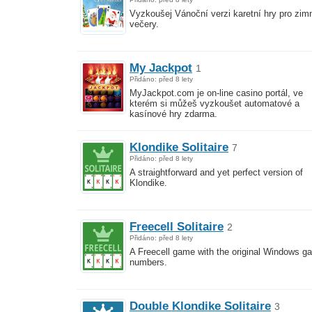
Vyzkoušej Vánoční verzi karetní hry pro zim
večery.
My Jackpot
1
Přidáno: před 8 lety
MyJackpot.com je on-line casino portál, ve
kterém si můžeš vyzkoušet automatové a
kasínové hry zdarma.
Klondike Solitaire
7
Přidáno: před 8 lety
A straightforward and yet perfect version of
Klondike.
Freecell Solitaire
2
Přidáno: před 8 lety
A Freecell game with the original Windows g
numbers.
Double Klondike Solitaire
3