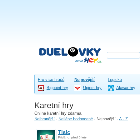
Pro více hráčů
Nejnovější
Logické
Bigpoint hry
Upjers hry
Alawar hry
Karetní hry
Online karetní hry zdarma.
Nejhranější
-
Nejlépe hodnocené
-
Nejnovější
-
A - Z
Tisíc
Přidáno: před 5 lety