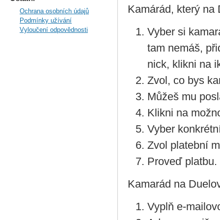
Kamárád, který na D
Ochrana osobních údajů
Podmínky užívání
Vyber si kama
Vyloučení odpovědnosti
tam nemáš, přid
nick, klikni na 
Zvol, co bys ka
Můžeš mu posla
Klikni na možno
Vyber konkrétní
Zvol platební 
Proveď platbu.
Kamarád na Duelov
Vyplň e-mailov