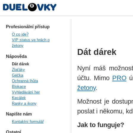
Profesionální přístup
O co jde?
VIP status ve hrách o
žetony
Dát dárek
Nápověda
Dát dárek
Nyní máš možnost
Zlaťáky
Géčka
účtu. Mimo
PRO
ú
Ochranná lhůta
žetony
.
Blokace
Vyhledávání her
Kecálek
Možnost je dostup
Ranky a ikony
poslat i někomu, kd
Napište nám
Kontaktní formulář
Jak to funguje?
Ostatní