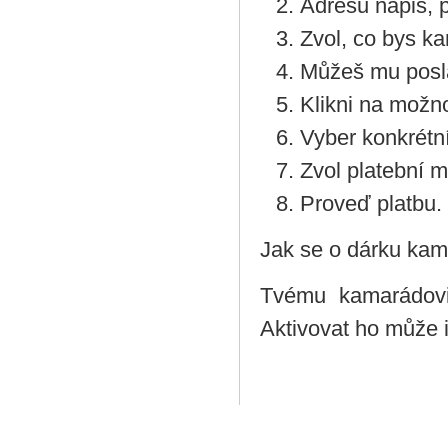
Adresu napiš, p
Zvol, co bys ka
Můžeš mu posla
Klikni na možno
Vyber konkrétní
Zvol platební 
Proveď platbu.
Jak se o dárku kam
Tvému kamarádovi 
Aktivovat ho může i