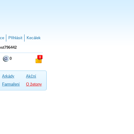
ace
Přihlásit
Kecálek
st796442
0
0
Arkády
Akční
Farmaření
O žetony