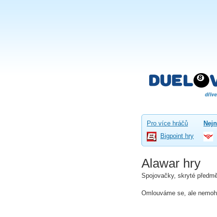
Pro více hráčů
Nejn
Bigpoint hry
Alawar hry
Spojovačky, skryté předmě
Omlouváme se, ale nemohli