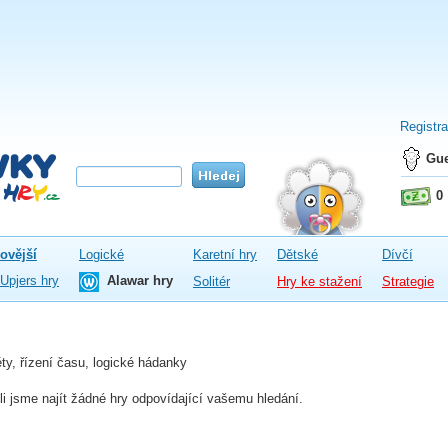
Registr
Gue
0
ovější
Logické
Karetní hry
Dětské
Dívčí
Upjers hry
Alawar hry
Solitér
Hry ke stažení
Strategie
ty, řízení času, logické hádanky
 jsme najít žádné hry odpovídající vašemu hledání.