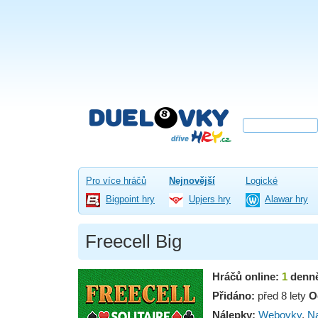
Pro více hráčů
Nejnovější
Logické
Bigpoint hry
Upjers hry
Alawar hry
Freecell Big
Hráčů online:
1
denn
Přidáno:
před 8 lety
O
Nálepky:
Webovky
,
Na