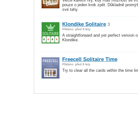
Verze karetní hry, kdy máš možnost se vrá
pouze o jeden krok zpět. Důkladně promýš
své tahy.
Klondike Solitaire
3
Přidáno: před 8 lety
A straightforward and yet perfect version o
Klondike.
Freecell Solitaire Time
Přidáno: před 8 lety
Try to clear all the cards within the time lim