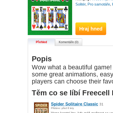
Solitér
,
Pro samotáře
,
Hraj hned
Přehled
Komentáře (0)
Popis
Wow what a beautiful game! 
some great animations, easy 
players can choose their fa
Těm co se líbí Freecell B
Spider Solitaire Classic
31
Přidáno: před 8 lety