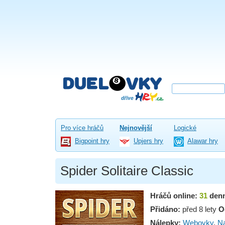
Pro více hráčů
Nejnovější
Logické
Bigpoint hry
Upjers hry
Alawar hry
Spider Solitaire Classic
Hráčů online:
31
den
Přidáno:
před 8 lety
O
Nálepky:
Webovky
,
Na