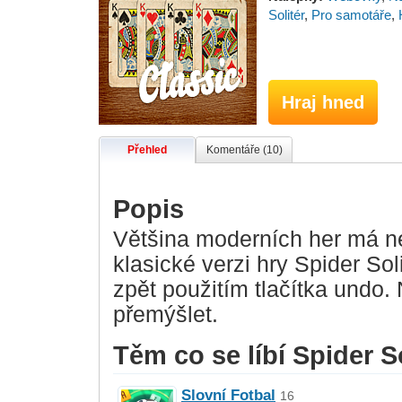
Solitér
,
Pro samotáře
,
Hraj hned
Přehled
Komentáře (10)
Popis
Většina moderních her má ne
klasické verzi hry Spider Sol
zpět použitím tlačítka undo.
přemýšlet.
Těm co se líbí Spider So
Slovní Fotbal
16