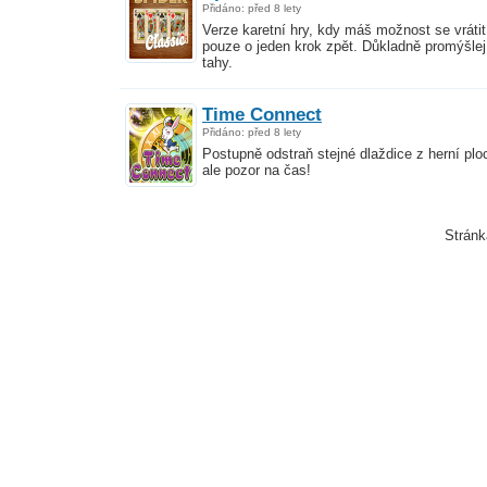
Přidáno: před 8 lety
Verze karetní hry, kdy máš možnost se vrátit
pouze o jeden krok zpět. Důkladně promýšlej
tahy.
Time Connect
Přidáno: před 8 lety
Postupně odstraň stejné dlaždice z herní plo
ale pozor na čas!
Strán