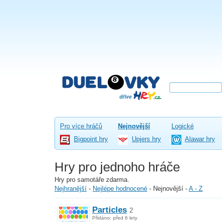
Pro více hráčů
Nejnovější
Logické
Bigpoint hry
Upjers hry
Alawar hry
Hry pro jednoho hráče
Hry pro samotáře zdarma.
Nejhranější
-
Nejlépe hodnocené
-
Nejnovější
-
A - Z
Particles
2
Přidáno: před 6 lety