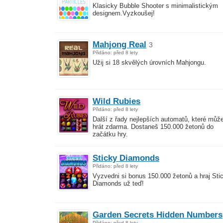
Klasicky Bubble Shooter s minimalistickým
designem.Vyzkoušej!
Mahjong Real
3
Přidáno: před 8 lety
Užij si 18 skvělých úrovních Mahjongu.
Wild Rubies
Přidáno: před 8 lety
Další z řady nejlepších automatů, které můž
hrát zdarma. Dostaneš 150.000 žetonů do
začátku hry.
Sticky Diamonds
Přidáno: před 8 lety
Vyzvedni si bonus 150.000 žetonů a hraj Sti
Diamonds už teď!
Garden Secrets Hidden Numbers
Přidáno: před 8 lety