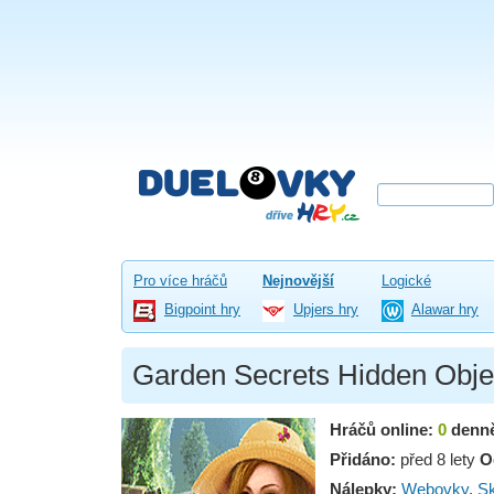
Pro více hráčů
Nejnovější
Logické
Bigpoint hry
Upjers hry
Alawar hry
Garden Secrets Hidden Obje
Hráčů online:
0
denn
Přidáno:
před 8 lety
O
Nálepky:
Webovky
,
Sk