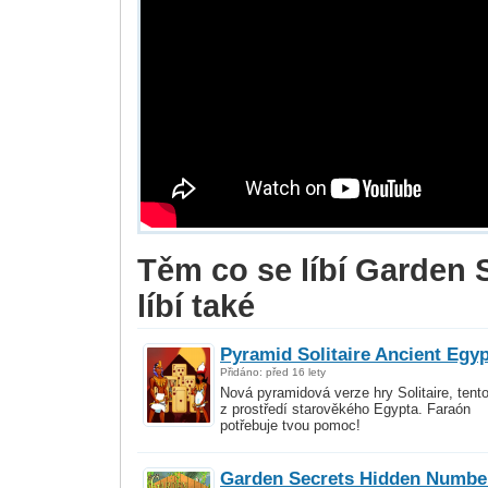
Těm co se líbí Garden 
líbí také
Pyramid Solitaire Ancient Egyp
Přidáno: před 16 lety
Nová pyramidová verze hry Solitaire, tento
z prostředí starověkého Egypta. Faraón
potřebuje tvou pomoc!
Garden Secrets Hidden Numbe