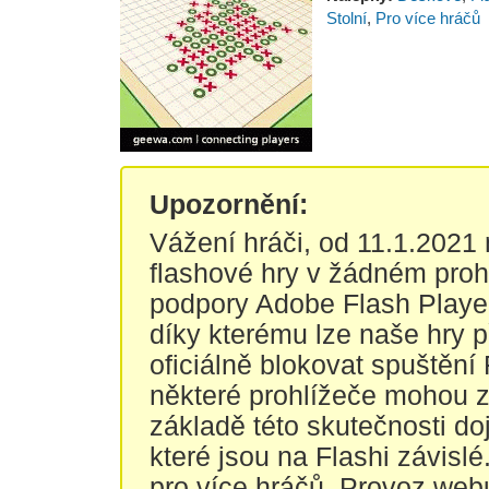
Stolní
,
Pro více hráčů
Upozornění:
Vážení hráči, od 11.1.2021
flashové hry v žádném proh
podpory Adobe Flash Player
díky kterému lze naše hry 
oficiálně blokovat spuštění
některé prohlížeče mohou za
základě této skutečnosti do
které jsou na Flashi závisl
pro více hráčů. Provoz web