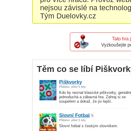
nejsou závislé na technolo
Tým Duelovky.cz
Tato hra 
Vyzkoušejte p
Těm co se líbí Piškvorky
Piškvorky
Přidáno: před 5 lety
Kdo by neznal klasické piškvorky, geniáln
jednoduchá a zábavná hra. Zahraj si se
soupeřem a dokaž, že jsi lepší.
Slovní Fotbal
5
Přidáno: před 3 lety
Slovní fotbal s českým slovníkem.