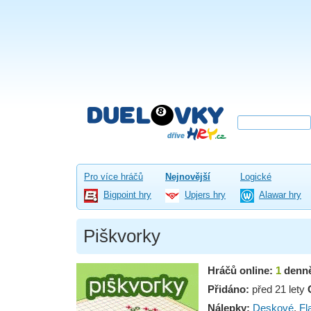
Pro více hráčů
Nejnovější
Logické
Bigpoint hry
Upjers hry
Alawar hry
Piškvorky
Hráčů online:
1
denn
Přidáno:
před 21 lety
Nálepky:
Deskové
,
Fl