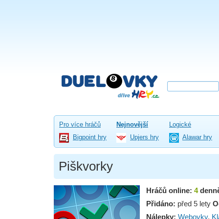
Pro více hráčů
Nejnovější
Logické
Bigpoint hry
Upjers hry
Alawar hry
Piškvorky
Hráčů online:
4
denn
Přidáno:
před 5 lety
O
Nálepky:
Webovky
,
Kl