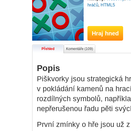
hráčů
,
HTML5
Hraj hned
Přehled
Komentáře (109)
Popis
Piškvorky jsou strategická hr
v pokládání kamenů na hrací
rozdílných symbolů, napříkla
nepřerušenou řadu pěti svýc
První zmínky o hře jsou už z