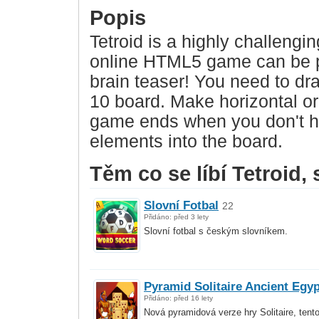
Popis
Tetroid is a highly challengi
online HTML5 game can be pl
brain teaser! You need to dr
10 board. Make horizontal or v
game ends when you don't h
elements into the board.
Těm co se líbí Tetroid, s
Slovní Fotbal
22
Přidáno: před 3 lety
Slovní fotbal s českým slovníkem.
Pyramid Solitaire Ancient Egyp
Přidáno: před 16 lety
Nová pyramidová verze hry Solitaire, tento