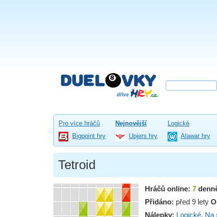
Pro více hráčů
Nejnovější
Logické
Bigpoint hry
Upjers hry
Alawar hry
Tetroid
Hráčů online:
7
denn
Přidáno:
před 9 lety
O
Nálepky:
Logické
,
Na 