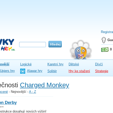
Registr
Gue
0
ovější
Logické
Karetní hry
Dětské
Dívčí
Upjers hry
Alawar hry
Solitér
Hry ke stažení
Strategie
ečnosti
Charged Monkey
ocené
-
Nejnovější
-
A - Z
on Derby
kem
estrukce dosahují nových výšin!