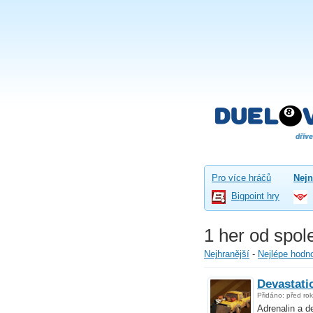
Pro více hráčů
Nejn
Bigpoint hry
1 her od spol
Nejhranější
-
Nejlépe hodn
Devastati
Přidáno: před ro
Adrenalin a d