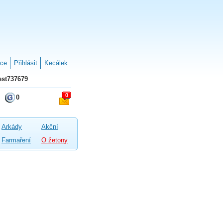
ace
Přihlásit
Kecálek
st737679
0
0
Arkády
Akční
Farmaření
O žetony