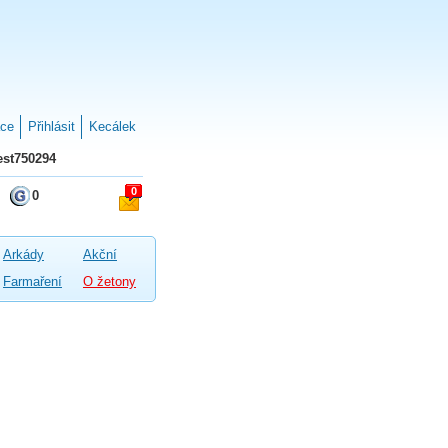
ace
Přihlásit
Kecálek
st750294
0
0
Arkády
Akční
Farmaření
O žetony