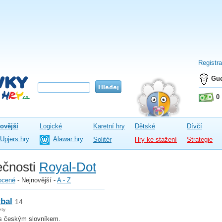
Registr
Gue
0
ovější
Logické
Karetní hry
Dětské
Dívčí
Upjers hry
Alawar hry
Solitér
Hry ke stažení
Strategie
ečnosti
Royal-Dot
ocené
-
Nejnovější
-
A - Z
tbal
14
ety
 s českým slovníkem.