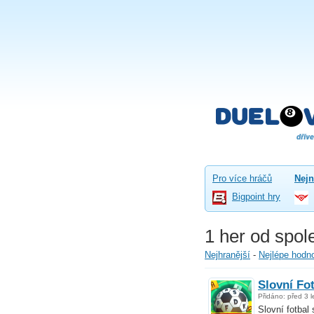
Pro více hráčů
Nejn
Bigpoint hry
1 her od spol
Nejhranější
-
Nejlépe hodn
Slovní Fo
Přidáno: před 3 l
Slovní fotbal