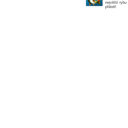
největší rybu
přáteli!