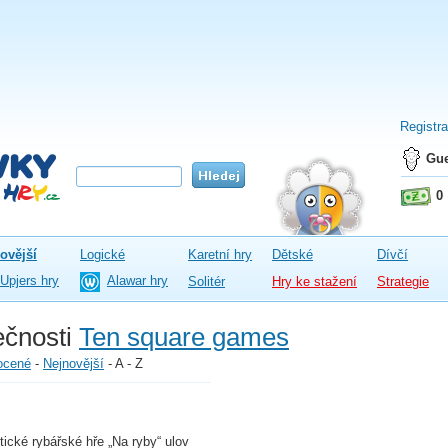
Registr
Gue
0
ovější
Logické
Karetní hry
Dětské
Dívčí
Upjers hry
Alawar hry
Solitér
Hry ke stažení
Strategie
ečnosti
Ten square games
ocené
-
Nejnovější
-
A - Z
stické rybářské hře „Na ryby“ ulov