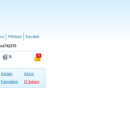
ace
Přihlásit
Kecálek
st742270
0
0
Arkády
Akční
Farmaření
O žetony