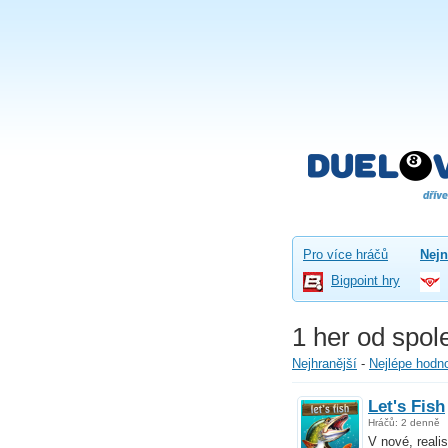
Pro více hráčů
Nejn
Bigpoint hry
1 her od spol
Nejhranější
-
Nejlépe hodn
Let's Fish
Hráčů: 2 denně
V nové, reali