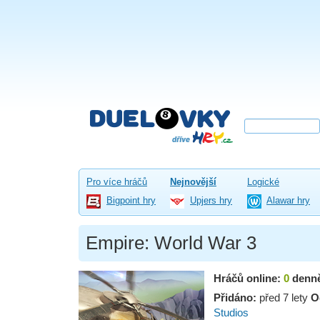
Pro více hráčů
Nejnovější
Logické
Bigpoint hry
Upjers hry
Alawar hry
Empire: World War 3
Hráčů online:
0
denn
Přidáno:
před 7 lety
O
Studios