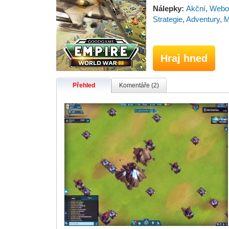
Nálepky:
Akční
,
Webo
Strategie
,
Adventury
,
M
Hraj hned
Přehled
Komentáře (2)