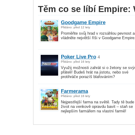
Těm co se líbí Empire: 
Goodgame Empire
Přidáno: před 12 lety
Proměňte svůj hrad v rozsáhlou pevnost a
vládněte největší říši v Goodgame Empire
Poker Live Pro
4
Přidáno: před 16 lety
Využij možnosti zahrát si o žetony se svý
přáteli! Budeš hrát na jistotu, nebo své
protihráče porazíš blafováním?
Farmerama
Přidáno: před 16 lety
Nejpestřejší farma na světě. Tady tě bude
život na venkově opravdu bavit – staň se
nejlepším farmářem na vlastní farmě!