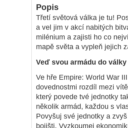
Popis
Třetí světová válka je tu! P
a vel jim v akcí nabitých bi
milénium a zajisti ho co nejv
mapě světa a vypleň jejich z
Veď svou armádu do války
Ve hře Empire: World War III 
dovednostmi rozdíl mezi vítěz
který povede tvé jednotky tak
několik armád, každou s vlas
Povyšuj své jednotky a zvyš
bojišti. Vyzkoumej ekonomik