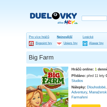
Pro více hráčů
Nejnovější
Logické
Bigpoint hry
Upjers hry
Alawar hry
Big Farm
Hráčů online:
1
denn
Přidáno:
před 11 lety
Studios
Nálepky:
Dlouhodobé
Adventury
,
Manažersk
Farmaření