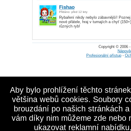
Fishao
Přidáno: před 12 lety
Rybaření nikdy nebylo zábavnější! Poznej
nové přátele, hraj v turnajích a chyť (150+
různých ryb!
Copyright © 2006 -
Nápově
Profesionální přístup
-
Och
Aby bylo prohlížení těchto stráne
většina webů cookies. Soubory c
brouzdání po našich stránkách a
vám díky nim můžeme zde nebo na 
ukazovat reklamní nabídku,