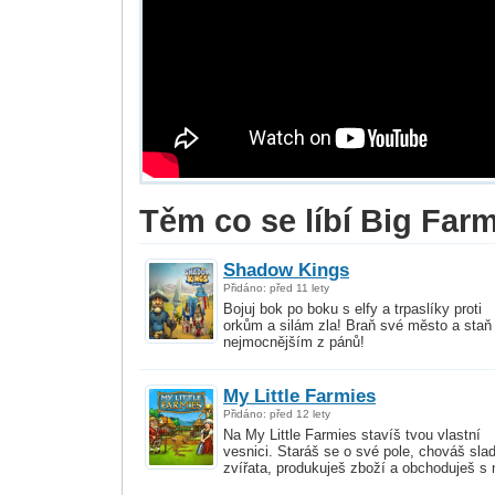
Těm co se líbí Big Farm,
Shadow Kings
Přidáno: před 11 lety
Bojuj bok po boku s elfy a trpaslíky proti
orkům a silám zla! Braň své město a staň
nejmocnějším z pánů!
My Little Farmies
Přidáno: před 12 lety
Na My Little Farmies stavíš tvou vlastní
vesnici. Staráš se o své pole, chováš sla
zvířata, produkuješ zboží a obchoduješ s 