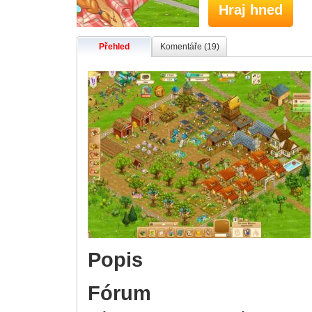
Hraj hned
Přehled
Komentáře (19)
Popis
Fórum