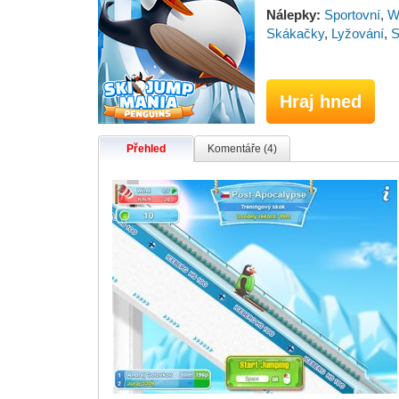
Nálepky:
Sportovní
,
W
Skákačky
,
Lyžování
,
S
Hraj hned
Přehled
Komentáře (4)