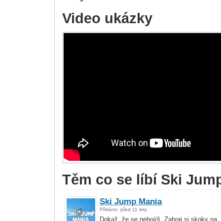
Video ukázky
Těm co se líbí Ski Jump
Ski Jump Mania
Přidáno: před 11 lety
Dokaž, že se nebojíš. Zahraj si skoky na