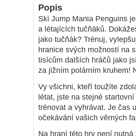
Popis
Ski Jump Mania Penguins je 
a létajících tučňáků. Dokážeš
jako tučňák? Trénuj, vylepš
hranice svých možností na s
tisícům dalších hráčů jako j
za jižním polárním kruhem! 
Vy všichni, kteří toužíte zdo
létat, jste na stejné startov
trénovat a vyhrávat. Je čas u
očekávání vašich věrných f
Na hraní této hry není nutná