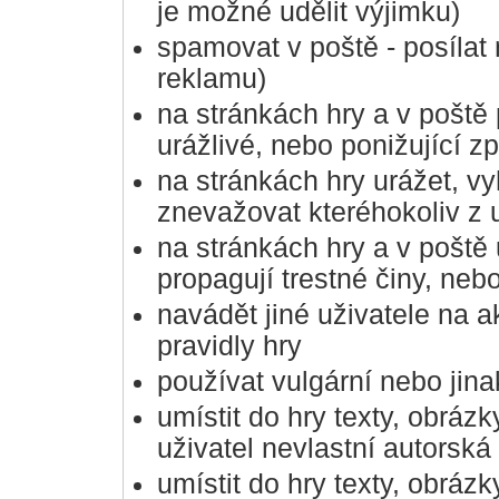
je možné udělit výjimku)
spamovat v poště - posílat
reklamu)
na stránkách hry a v poště 
urážlivé, nebo ponižující z
na stránkách hry urážet, vy
znevažovat kteréhokoliv z u
na stránkách hry a v poště 
propagují trestné činy, ne
navádět jiné uživatele na ak
pravidly hry
používat vulgární nebo jin
umístit do hry texty, obráz
uživatel nevlastní autorská
umístit do hry texty, obráz