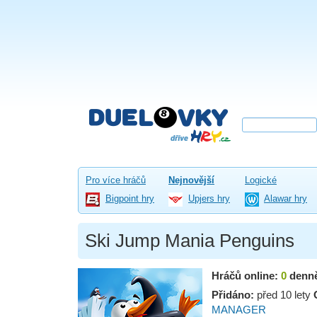
Pro více hráčů
Nejnovější
Logické
Bigpoint hry
Upjers hry
Alawar hry
Ski Jump Mania Penguins
Hráčů online:
0
denn
Přidáno:
před 10 lety
MANAGER