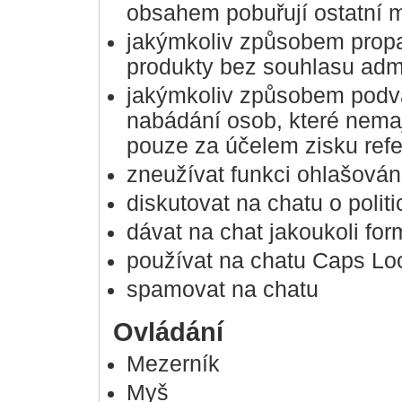
obsahem pobuřují ostatní 
jakýmkoliv způsobem propa
produkty bez souhlasu admi
jakýmkoliv způsobem podvád
nabádání osob, které nemají
pouze za účelem zisku refe
zneužívat funkci ohlašová
diskutovat na chatu o polit
dávat na chat jakoukoli fo
používat na chatu Caps Lo
spamovat na chatu
Ovládání
Mezerník
Myš