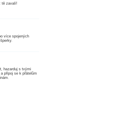
 tě zavalí!
bo více spojených
 šperky.
it, hazarduj s tvými
a připoj se k přátelům
dinám.