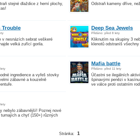
raň stejné dlaždice z herní plochy,
Odstraň kameny dříve, než
čas!
 Trouble
Deep Sea Jewels
ety
Přidáno: před 8 lety
 v nesnázích sebrat veškeré
Kliknutím na skupiny 3 ne
najde velká zuřící gorila.
klenotů odstraníš všechny
Mafia battle
lety
Přidáno: před 11 lety
odné ingredience a vyřeš stovky
Účastni se ilegálních aktiv
 velmi zábavné a kouzelně
špinavými penězi v kasínu 
entuře.
ve válce proti ostatním ro
lety
y nebylo zábavnější! Poznej nové
v turnajích a chyť (150+) různých
1
Stránka: