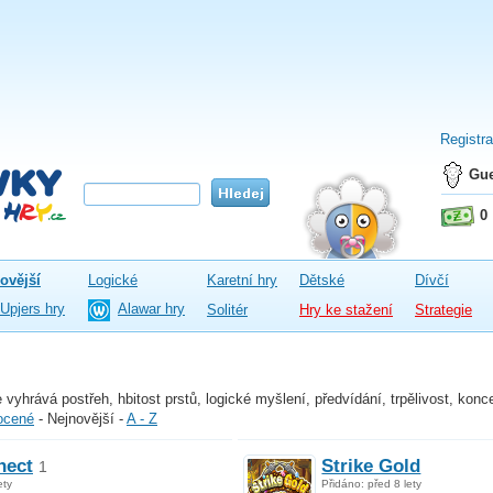
Registr
Gue
0
ovější
Logické
Karetní hry
Dětské
Dívčí
Upjers hry
Alawar hry
Solitér
Hry ke stažení
Strategie
vyhrává postřeh, hbitost prstů, logické myšlení, předvídání, trpělivost, konce
ocené
-
Nejnovější
-
A - Z
nect
Strike Gold
1
ety
Přidáno: před 8 lety