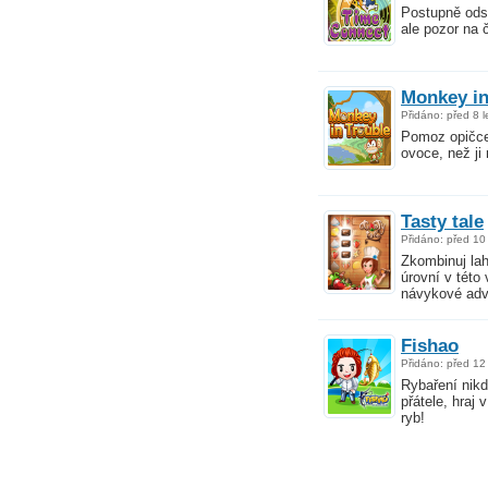
Postupně odst
ale pozor na 
Monkey in
Přidáno: před 8 l
Pomoz opičce
ovoce, než ji 
Tasty tale
Přidáno: před 10 
Zkombinuj lah
úrovní v této
návykové adv
Fishao
Přidáno: před 12 
Rybaření nikd
přátele, hraj 
ryb!