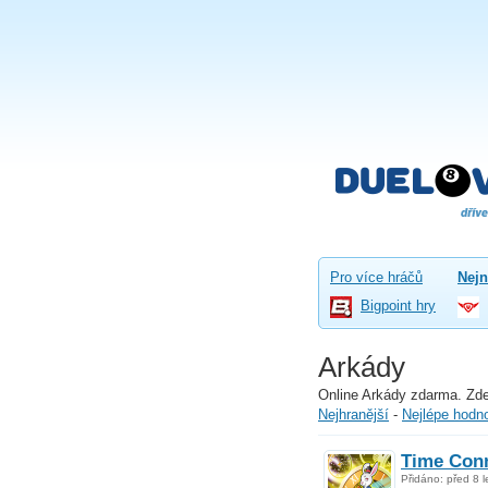
Pro více hráčů
Nejn
Bigpoint hry
Arkády
Online Arkády zdarma. Zde 
Nejhranější
-
Nejlépe hodn
Time Con
Přidáno: před 8 l