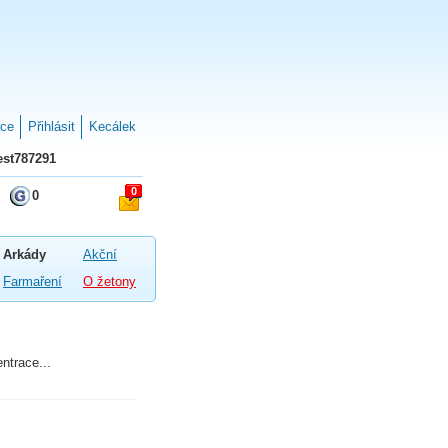
ace
Přihlásit
Kecálek
st787291
0
0
Arkády
Akční
Farmaření
O žetony
ntrace...