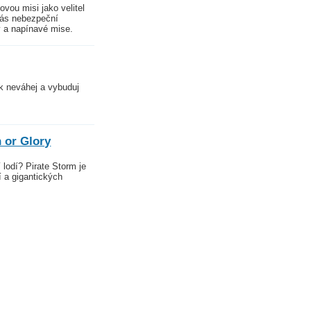
ovou misi jako velitel
vás nebezpeční
y a napínavé mise.
ak neváhej a vybuduj
 or Glory
 lodí? Pirate Storm je
í a gigantických