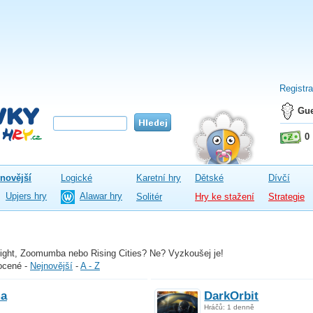
Registr
Gue
0
novější
Logické
Karetní hry
Dětské
Dívčí
Upjers hry
Alawar hry
Solitér
Hry ke stažení
Strategie
ight, Zoomumba nebo Rising Cities? Ne? Vyzkoušej je!
ocené
-
Nejnovější
-
A - Z
a
DarkOrbit
Hráčů: 1 denně