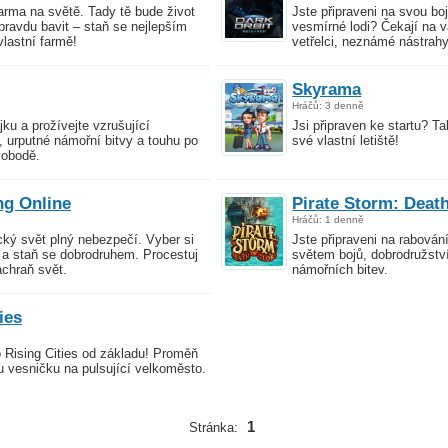
farma na světě. Tady tě bude život
Jste připraveni na svou boj
ravdu bavit – staň se nejlepším
vesmírné lodi? Čekají na 
lastní farmě!
vetřelci, neznámé nástrah
Skyrama
Hráčů: 3 denně
jku a prožívejte vzrušující
Jsi připraven ke startu? T
, urputné námořní bitvy a touhu po
své vlastní letiště!
obodě.
g Online
Pirate Storm: Death
Hráčů: 1 denně
ký svět plný nebezpečí. Vyber si
Jste připraveni na rabování
 a staň se dobrodruhem. Procestuj
světem bojů, dobrodružstv
achraň svět.
námořních bitev.
ies
 Rising Cities od základu! Proměň
 vesničku na pulsující velkoměsto.
1
Stránka: