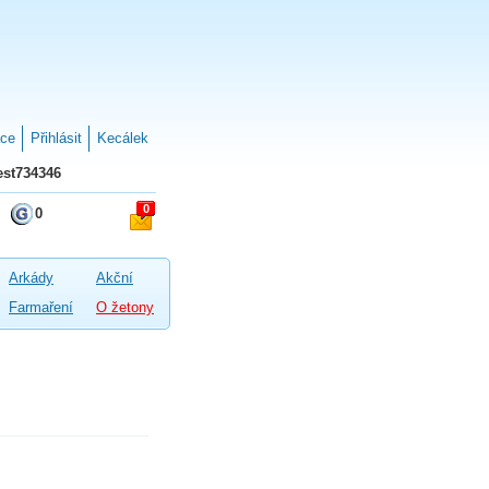
ace
Přihlásit
Kecálek
st734346
0
0
Arkády
Akční
Farmaření
O žetony