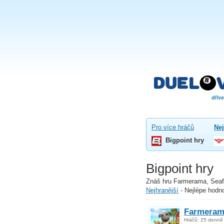
Pro více hráčů
Nej
Bigpoint hry
Bigpoint hry
Znáš hru Farmerama, Seaf
Nejhranější
-
Nejlépe hodn
Farmeram
Hráčů: 25 denně