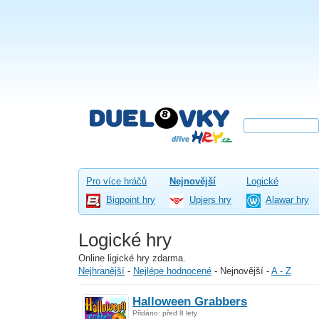
Pro více hráčů
Nejnovější
Logické
Bigpoint hry
Upjers hry
Alawar hry
Logické hry
Online ligické hry zdarma.
Nejhranější
-
Nejlépe hodnocené
-
Nejnovější
-
A - Z
Halloween Grabbers
Přidáno: před 8 lety