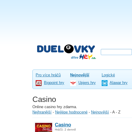
Pro více hráčů
Nejnovější
Logické
Bigpoint hry
Upjers hry
Alawar hry
Casino
Online casino hry zdarma.
Nejhranější
-
Nejlépe hodnocené
-
Nejnovější
-
A - Z
Casino
Hráčů: 2 denně