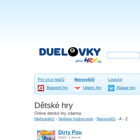
Pro více hráčů
Nejnovější
Logické
Bigpoint hry
Upjers hry
Alawar hry
Dětské hry
Online detské hry zdarma.
Nejhranější
-
Nejlépe hodnocené
-
Nejnovější
-
A - Z
Dirty Pou
Hráčů: 1 denně