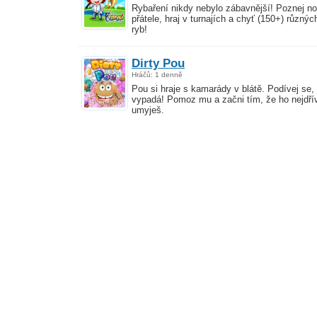
Rybaření nikdy nebylo zábavnější! Poznej n
přátele, hraj v turnajích a chyť (150+) různýc
ryb!
Dirty Pou
Hráčů: 1 denně
Pou si hraje s kamarády v blátě. Podívej se, 
vypadá! Pomoz mu a začni tím, že ho nejdří
umyješ.