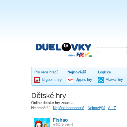
Pro více hráčů
Nejnovější
Logické
Bigpoint hry
Upjers hry
Alawar hry
Dětské hry
Online detské hry zdarma.
Nejhranější
-
Nejlépe hodnocené
-
Nejnovější
-
A - Z
Fishao
Hráčů: 5 denně