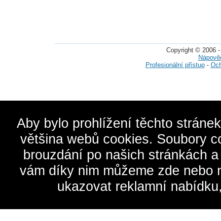
Copyright © 2006 -
Nápově
Profesionální přístup
-
Och
Aby bylo prohlížení těchto stráne
většina webů cookies. Soubory c
brouzdání po našich stránkách a
vám díky nim můžeme zde nebo na 
ukazovat reklamní nabídku,