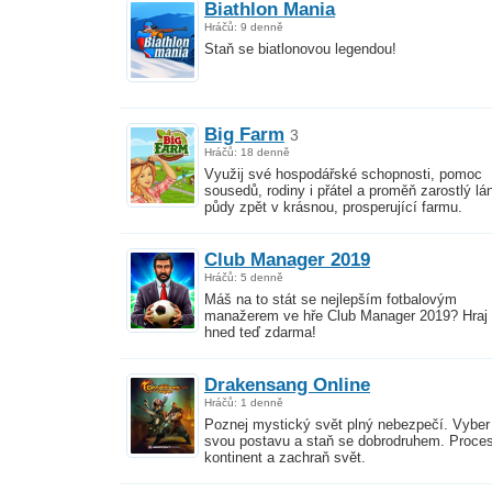
Biathlon Mania
Hráčů: 9 denně
Staň se biatlonovou legendou!
Big Farm
3
Hráčů: 18 denně
Využij své hospodářské schopnosti, pomoc
sousedů, rodiny i přátel a proměň zarostlý lá
půdy zpět v krásnou, prosperující farmu.
Club Manager 2019
Hráčů: 5 denně
Máš na to stát se nejlepším fotbalovým
manažerem ve hře Club Manager 2019? Hraj
hned teď zdarma!
Drakensang Online
Hráčů: 1 denně
Poznej mystický svět plný nebezpečí. Vyber 
svou postavu a staň se dobrodruhem. Proces
kontinent a zachraň svět.