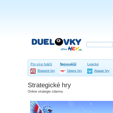
Pro více hráčů
Nejnovější
Logické
Bigpoint hry
Upjers hry
Alawar hry
Strategické hry
Online strategie zdarma.