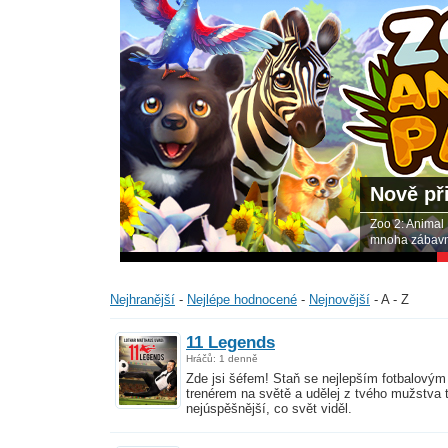
Nově př
duj se svými
Zoo 2: Animal
ním rodinám.
mnoha zábavný
Nejhranější
-
Nejlépe hodnocené
-
Nejnovější
-
A - Z
11 Legends
Hráčů: 1 denně
Zde jsi šéfem! Staň se nejlepším fotbalovým
trenérem na světě a udělej z tvého mužstva 
nejúspěšnější, co svět viděl.