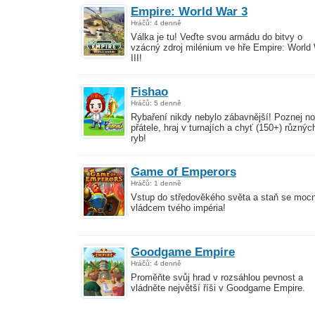
Empire: World War 3
Hráčů: 4 denně
Válka je tu! Veďte svou armádu do bitvy o
vzácný zdroj milénium ve hře Empire: World
III!
Fishao
Hráčů: 5 denně
Rybaření nikdy nebylo zábavnější! Poznej n
přátele, hraj v turnajích a chyť (150+) různýc
ryb!
Game of Emperors
Hráčů: 1 denně
Vstup do středověkého světa a staň se mo
vládcem tvého impéria!
Goodgame Empire
Hráčů: 4 denně
Proměňte svůj hrad v rozsáhlou pevnost a
vládněte největší říši v Goodgame Empire.