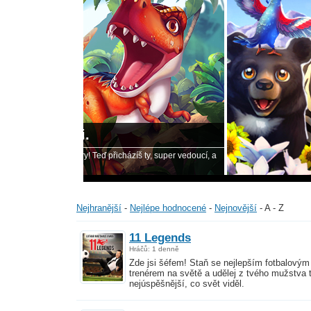
Nově př
y, super vedoucí, a
Zoo 2: Animal
mnoha zábavný
Nejhranější
-
Nejlépe hodnocené
-
Nejnovější
-
A - Z
11 Legends
Hráčů: 1 denně
Zde jsi šéfem! Staň se nejlepším fotbalovým
trenérem na světě a udělej z tvého mužstva 
nejúspěšnější, co svět viděl.