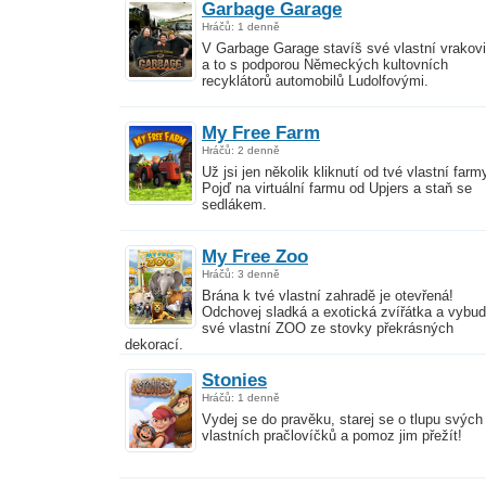
Garbage Garage
Hráčů: 1 denně
V Garbage Garage stavíš své vlastní vrakovi
a to s podporou Německých kultovních
recyklátorů automobilů Ludolfovými.
My Free Farm
Hráčů: 2 denně
Už jsi jen několik kliknutí od tvé vlastní farm
Pojď na virtuální farmu od Upjers a staň se
sedlákem.
My Free Zoo
Hráčů: 3 denně
Brána k tvé vlastní zahradě je otevřená!
Odchovej sladká a exotická zvířátka a vybud
své vlastní ZOO ze stovky překrásných
dekorací.
Stonies
Hráčů: 1 denně
Vydej se do pravěku, starej se o tlupu svých
vlastních pračlovíčků a pomoz jim přežít!