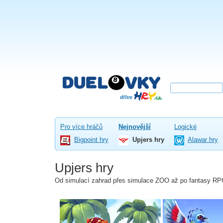
Pro více hráčů
Nejnovější
Logické
Bigpoint hry
Upjers hry
Alawar hry
Upjers hry
Od simulací zahrad přes simulace ZOO až po fantasy R