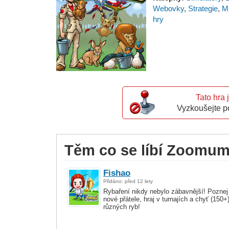
Webovky
,
Strategie
,
M
hry
Tato hra 
Vyzkoušejte p
Těm co se líbí Zoomumb
Fishao
Přidáno: před 12 lety
Rybaření nikdy nebylo zábavnější! Poznej
nové přátele, hraj v turnajích a chyť (150+
různých ryb!