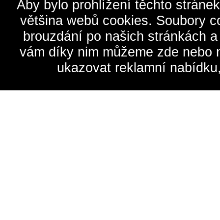
Aby bylo prohlížení těchto stráne
většina webů cookies. Soubory c
brouzdání po našich stránkách a
vám díky nim můžeme zde nebo na 
ukazovat reklamní nabídku,