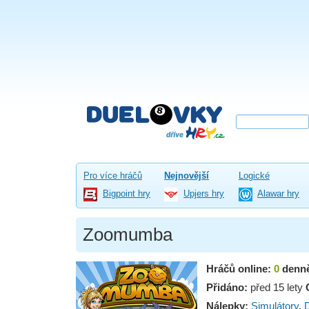
Pro více hráčů
Nejnovější
Logické
Bigpoint hry
Upjers hry
Alawar hry
Zoomumba
Hráčů online:
0
denn
Přidáno:
před 15 lety
Nálepky:
Simulátory
,