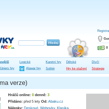
Registr
Gue
0
ovější
Logické
Karetní hry
Dětské
Dívčí
Upjers hry
Alawar hry
Solitér
Hry ke stažení
Strategie
ma verze)
Hráčů online:
0
denně:
3
Přidáno:
před 5 lety
Od:
Abaku.cz
Nálepky:
Deskové
,
Webovky
,
Klasika
,