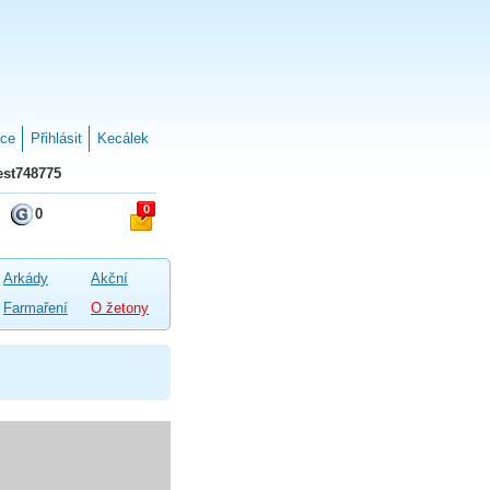
ace
Přihlásit
Kecálek
st748775
0
0
Arkády
Akční
Farmaření
O žetony