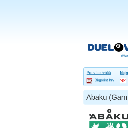
Pro více hráčů
Nejn
Bigpoint hry
Abaku (Gam