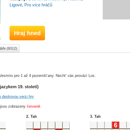
Ligové
,
Pro více hráčů
Hraj hned
áře (9312)
 Vesmíru pro 1 až 4 pozemšt’any. Necht’ vás provází Los.
jazykem 19. století)
o deskovou verzi hry
 jsou zobrazeny
červeně
.
2. Tah
3. Tah