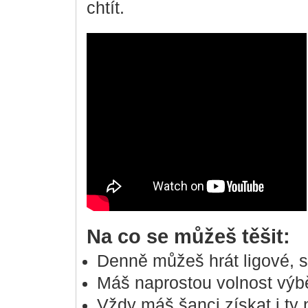
chtít.
Na co se můžeš těšit:
Denně můžeš hrát ligové, s
Máš naprostou volnost výběr
Vždy máš šanci získat i ty 