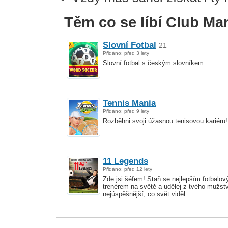
Těm co se líbí Club Man
Slovní Fotbal
21
Přidáno: před 3 lety
Slovní fotbal s českým slovníkem.
Tennis Mania
Přidáno: před 9 lety
Rozběhni svoji úžasnou tenisovou kariéru!
11 Legends
Přidáno: před 12 lety
Zde jsi šéfem! Staň se nejlepším fotbalo
trenérem na světě a udělej z tvého mužstv
nejúspěšnější, co svět viděl.