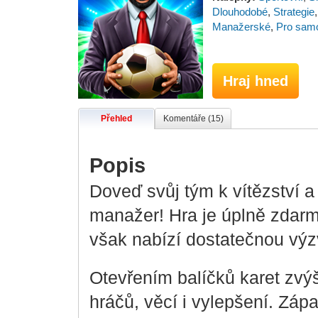
Dlouhodobé
,
Strategie
Manažerské
,
Pro sam
Hraj hned
Přehled
Komentáře (15)
Popis
Doveď svůj tým k vítězství a
manažer! Hra je úplně zdarm
však nabízí dostatečnou výzv
Otevřením balíčků karet zvý
hráčů, věcí i vylepšení. Zá