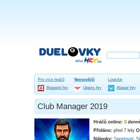
Pro více hráčů
Nejnovější
Logické
Bigpoint hry
Upjers hry
Alawar hry
Club Manager 2019
Hráčů online:
0
denn
Přidáno:
před 7 lety
O
Nálepky:
Sportovní
,
S