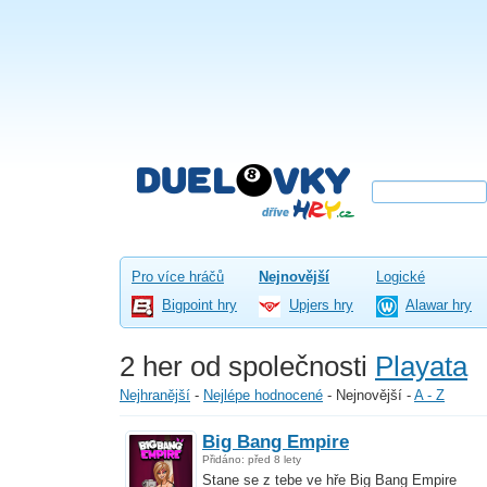
Pro více hráčů
Nejnovější
Logické
Bigpoint hry
Upjers hry
Alawar hry
2 her od společnosti
Playata
Nejhranější
-
Nejlépe hodnocené
-
Nejnovější
-
A - Z
Big Bang Empire
Přidáno: před 8 lety
Stane se z tebe ve hře Big Bang Empire