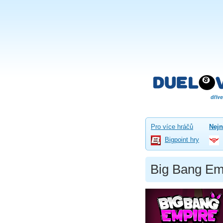
Pro více hráčů
Nejn
Bigpoint hry
Big Bang Em