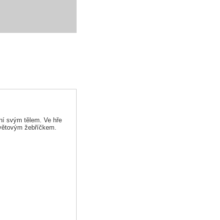
šní svým tělem. Ve hře
světovým žebříčkem.