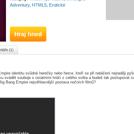
Adventury
,
HTML5
,
Erotické
Hraj hned
táře (1)
Empire identitu svůdné herečky nebo herce, kteří se při natáčení nejraději py
ku svádět souboje s ostatními hráči z celého světa a budeš tak postupovat 
Big Bang Empire nejvěhlasnější postava nočních filmů?