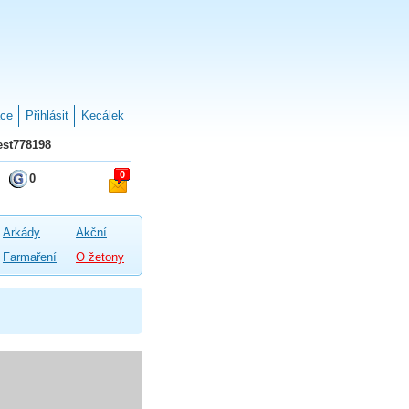
ace
Přihlásit
Kecálek
st778198
0
0
Arkády
Akční
Farmaření
O žetony