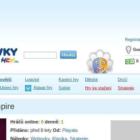
Registr
Gue
0
ovější
Logické
Karetní hry
Dětské
Dívčí
Upjers hry
Alawar hry
Solitér
Hry ke stažení
Strategie
pire
Hráčů online:
0
denně:
1
Přidáno:
před 8 lety
Od:
Playata
Nálepky:
Webovky
,
Klasika
,
Strategie
,