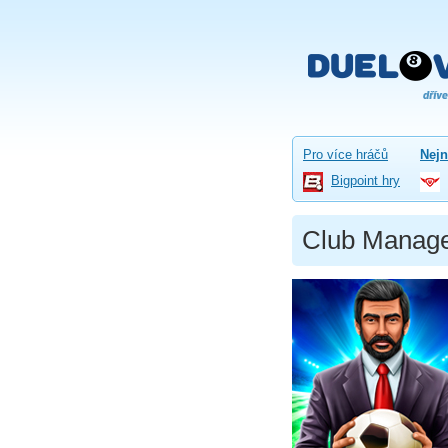
Pro více hráčů
Nejn
Bigpoint hry
Club Manage