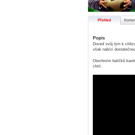
Přehled
Koment
Popis
Doveď svůj tým k vítězs
však nabízí dostatečnou
Otevřením balíčků karet
chtít.