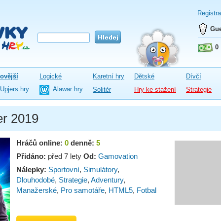
Registr
Gue
0
ovější
Logické
Karetní hry
Dětské
Dívčí
Upjers hry
Alawar hry
Solitér
Hry ke stažení
Strategie
r 2019
Hráčů online:
0
denně:
5
Přidáno:
před 7 lety
Od:
Gamovation
Nálepky:
Sportovní
,
Simulátory
,
Dlouhodobé
,
Strategie
,
Adventury
,
Manažerské
,
Pro samotáře
,
HTML5
,
Fotbal