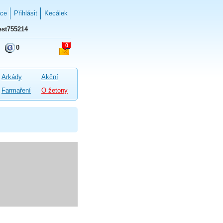
ace
Přihlásit
Kecálek
st755214
0
0
Arkády
Akční
Farmaření
O žetony