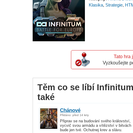
Klasika
,
Strategie
,
HT
Tato hra 
Vyzkoušejte p
Těm co se líbí Infinitum
také
Chánové
Přidáno: před 14 lety
Připrav se na budování svého království,
vycvič svou armádu a vítězství v bitvách
bude jen tvé. Ochutnej krev a slávu.