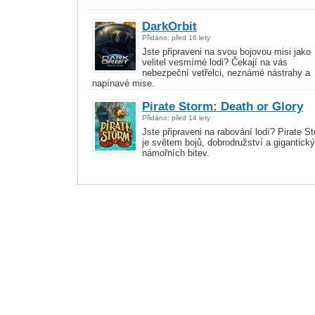
DarkOrbit
Přidáno: před 16 lety
Jste připraveni na svou bojovou misi jako
velitel vesmírné lodi? Čekají na vás
nebezpeční vetřelci, neznámé nástrahy a
napínavé mise.
Pirate Storm: Death or Glory
Přidáno: před 14 lety
Jste připraveni na rabování lodí? Pirate S
je světem bojů, dobrodružství a gigantick
námořních bitev.