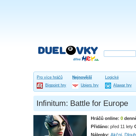
Pro více hráčů
Nejnovější
Logické
Bigpoint hry
Upjers hry
Alawar hry
Infinitum: Battle for Europe
Hráčů online:
0
denn
Přidáno:
před 11 lety
Nálepky:
Akční
,
Dlou