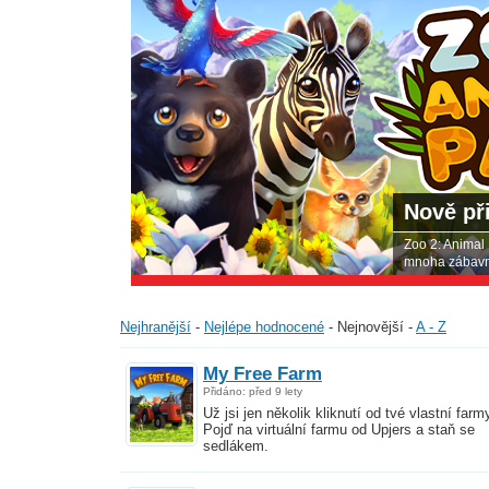
Nově př
Zoo 2: Animal
mnoha zábavný
Nejhranější
-
Nejlépe hodnocené
-
Nejnovější
-
A - Z
My Free Farm
Přidáno: před 9 lety
Už jsi jen několik kliknutí od tvé vlastní farm
Pojď na virtuální farmu od Upjers a staň se
sedlákem.