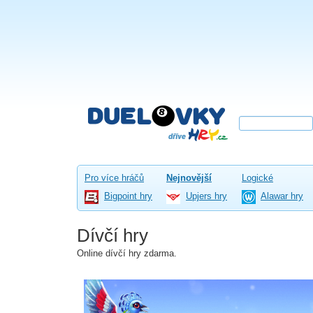
Pro více hráčů
Nejnovější
Logické
Bigpoint hry
Upjers hry
Alawar hry
Dívčí hry
Online dívčí hry zdarma.