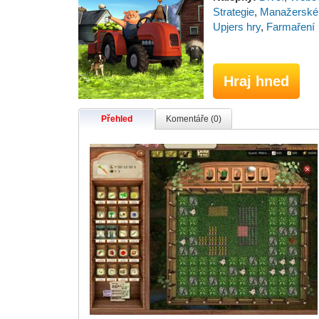
Strategie
,
Manažerské
Upjers hry
,
Farmaření
Hraj hned
Přehled
Komentáře (0)