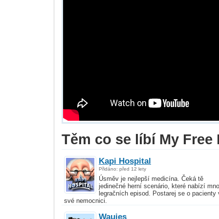
Těm co se líbí My Free 
Kapi Hospital
Přidáno: před 12 lety
Úsměv je nejlepší medicína. Čeká tě
jedinečné herní scenário, které nabízí mn
legračních episod. Postarej se o pacienty
své nemocnici.
Wauies