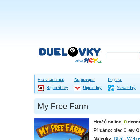
Pro více hráčů
Nejnovější
Logické
Bigpoint hry
Upjers hry
Alawar hry
My Free Farm
Hráčů online:
0
denn
Přidáno:
před 9 lety
O
Nálepky:
Dívčí
,
Webo