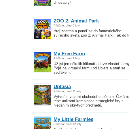
dinosaury!
ZOO 2: Animal Park
Přidáno: před 5 lety
Hraj zdarma a ponoř se do fantastického
zvířecího světa Zoo 2: Animal Park. Tak do t
My Free Farm
Přidáno: před 9 lety
Už jsi jen několik kliknutí od tvé vlastní farm
Pojď na virtuální farmu od Upjers a staň se
sedlákem.
Uptasia
Přidáno: před 11 lety
Vytvoř si vlastní obchodní impérium. Čeká n
tebe unikátní kombinace strategické hry s
hledáním skrytých předmětů.
My Little Farmies
Přidáno: před 12 lety