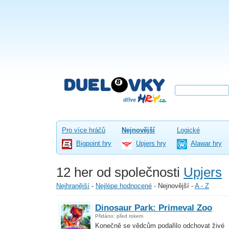
Pro více hráčů
Nejnovější
Logické
Bigpoint hry
Upjers hry
Alawar hry
12 her od společnosti
Upjers
Nejhranější
-
Nejlépe hodnocené
-
Nejnovější
-
A - Z
Dinosaur Park: Primeval Zoo
Přidáno: před rokem
Konečně se vědcům podařilo odchovat živé