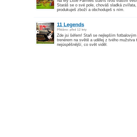
Na My Little Farmies stavíš tvou vlastní vesn
Staráš se o své pole, chováš sladká zvířata,
produkuješ zboží a obchoduješ s ním.
11 Legends
Přidáno: před 12 lety
Zde jsi šéfem! Staň se nejlepším fotbalovým
trenérem na světě a udělej z tvého mužstva 
nejúspěšnější, co svět viděl.